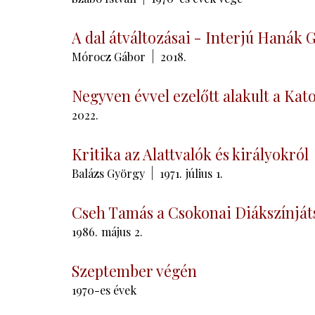
A dal átváltozásai - Interjú Hanák 
Mórocz Gábor
2018.
Negyven évvel ezelőtt alakult a Kat
2022.
Kritika az Alattvalók és királyokról
Balázs György
1971.
július
1.
Cseh Tamás a Csokonai Diákszínjá
1986.
május
2.
Szeptember végén
1970-es évek