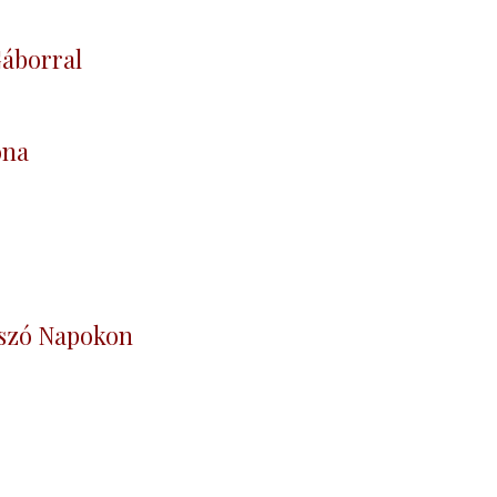
Gáborral
ona
tszó Napokon