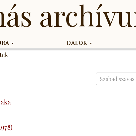
más archív
KORA
DALOK
tek
zaka
978)