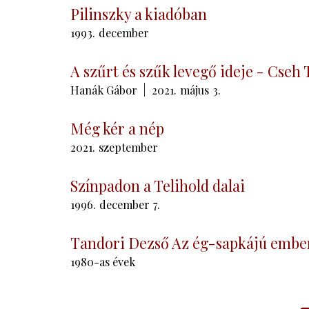
Pilinszky a kiadóban
1993.
december
A szűrt és szűk levegő ideje - Cse
Hanák Gábor
2021.
május
3.
Még kér a nép
2021.
szeptember
Színpadon a Telihold dalai
1996.
december
7.
Tandori Dezső Az ég-sapkájú embe
1980-as évek