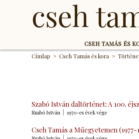
cseh ta
CSEH TAMÁS ÉS 
Ugrás
Címlap
Cseh Tamás és kora
Történe
a
tartalomra
Szabó István daltörténet: A 100. éjs
Szabó István
1970-es évek vége
Cseh Tamás a Műegyetemen (1977-1
Szabó István
1970-es évek vége