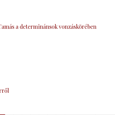
h Tamás a determinánsok vonzáskörében
rről