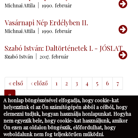
Tov
Michnai Attila
1990.
február
Vasárnapi Nép Erdélyben II.
Tov
Michnai Attila
1990.
február
Szabó István: Daltörténetek I. - JÓSLAT
Tov
Szabó István
2017.
február
« első
‹ előző
1
2
3
4
5
6
7
8
A honlap böngészésével elfogadja, hogy cookie-kat
helyezzünk el az Ön számítógépén abból a célból, hogy
elemezni tudjuk, hogyan használja honlapunkat. Hogyha
nem egyezik bele, hogy cookie-kat használjunk, amikor
Ön ezen az oldalon böngészik, előfordulhat, hogy
KAPCSOLAT
FB
PIM
NK
weboldalunk nem fog teljeskörűen működni.