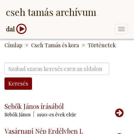
Ugrás
cseh tamás archívum
a
tartalomra
dal
Togg
navi
Címlap
Cseh Tamás és kora
Történetek
Keresés
Sebők János írásából
Tov
Sebők János
1990-es évek eleje
Vasárnapi Nép Erdélyben I.