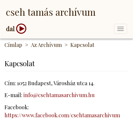
Ugrás
cseh tamás archívum
a
tartalomra
dal
Togg
navi
Címlap
Az Archívum
Kapcsolat
Kapcsolat
Cím: 1052 Budapest, Városház utca 14.
E-mail:
info@csehtamasarchivum.hu
Facebook:
https://www.facebook.com/csehtamasarchivum