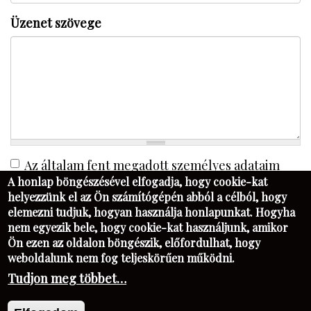
Üzenet szövege
Az általam fent megadott személyes adataim
A honlap böngészésével elfogadja, hogy cookie-kat
kezeléséhez a Cseh Tamás Archívummal való
helyezzünk el az Ön számítógépén abból a célból, hogy
kapcsolattartás céljából hozzájárulok.
*
elemezni tudjuk, hogyan használja honlapunkat. Hogyha
nem egyezik bele, hogy cookie-kat használjunk, amikor
Beküldés
Ön ezen az oldalon böngészik, előfordulhat, hogy
weboldalunk nem fog teljeskörűen működni.
Tudjon meg többet…
KAPCSOLAT
FB
PIM
NK