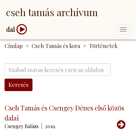
Ugrás
cseh tamás archívum
a
tartalomra
dal
Togg
navi
Címlap
Cseh Tamás és kora
Történetek
Keresés
Cseh Tamás és Csengey Dénes első közös
dalai
Tov
Csengey Balázs
2019.