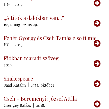
Tov
HG
2019.
,,A titok a dalokban van...”
Tov
1994.
augusztus
29.
Fehér György és Cseh Tamás első filmje
Tov
HG
2019.
Fiókban maradt szöveg
Tov
2019.
Shakespeare
Tov
Saád Katalin
1973.
október
Cseh - Bereményi: József Attila
Tov
Csengey Balázs
2018.