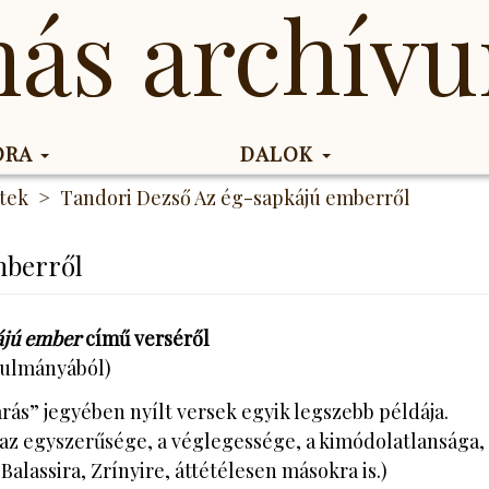
más archív
KORA
DALOK
tek
Tandori Dezső Az ég-sapkájú emberről
mberről
ájú ember
című verséről
nulmányából)
árás” jegyében nyílt versek egyik legszebb példája.
z egyszerűsége, a véglegessége, a kimódolatlansága, sti
l Balassira, Zrínyire, áttétélesen másokra is.)