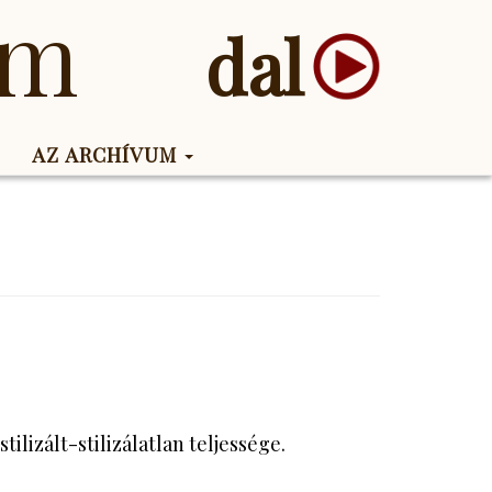
um
dal
AZ ARCHÍVUM
lizált-stilizálatlan teljessége.