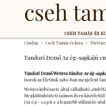
cseh ta
CSEH TAMÁS ÉS 
Ugrás
Címlap
Cseh Tamás és kora
Történe
a
tartalomra
Tandori Dezső Az ég-sapkájú e
Tandori Dezső Weöres Sándor
Az ég-sapk
(sorok az Életünk 1980-ban megjelent ta
Weöres költészete által vállalható „önfelt
Megkülönbözteti számos ilyen kísérlettől a
(Az
é g - s a p k a
a legszebb stilizáció: uta