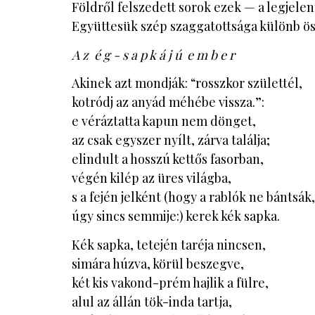
Földről felszedett sorok ezek — a legjele
Együttesük szép szaggatottsága különb ös
A z é g - s a p k á j ú e m b e r
Akinek azt mondják: “rosszkor születtél,
kotródj az anyád méhébe vissza.”:
e véráztatta kapun nem dönget,
az csak egyszer nyílt, zárva találja;
elindult a hosszú kettős fasorban,
végén kilép az üres világba,
s a fején jelként (hogy a rablók ne bántsák,
úgy sincs semmije:) kerek kék sapka.
Kék sapka, tetején taréja nincsen,
simára húzva, körül beszegve,
két kis vakond-prém hajlik a fülre,
alul az állán tök-inda tartja,