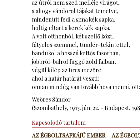
az útról nem szed melléje virágot,
s ahogy vándorol tájakat temetve,
mindenütt fedi a sima kék sapka,
holtig eltart a kerek kék sapka.
A volt otthonból, két szellő közt,
fátyolos szemmel, tündér-tekintettel,
bandukol a hosszú kettős fasorban,
jobbról-balról függő zöld falban,
végül kilép az üres mezőre
ahol a határ határát veszti:
onnan mindég van tovább hova menni, ott
Weöres Sándor
(Szombathely, 1913. jún. 22. – Budapest, 1989
Kapcsolódó tartalom
AZ ÉGBOLTSAPKÁJÚ EMBER
AZ ÉGBOL