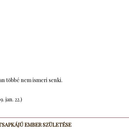
an többé nem ismeri senki.
. jan. 22.)
TSAPKÁJÚ EMBER SZÜLETÉSE