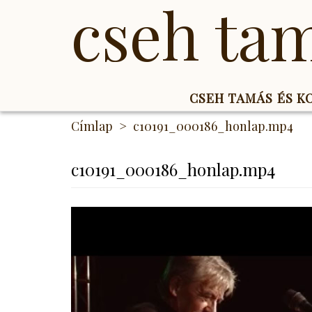
cseh ta
CSEH TAMÁS ÉS 
Ugrás
Címlap
c10191_000186_honlap.mp4
a
tartalomra
c10191_000186_honlap.mp4
c10191_000186_honlap.mp4