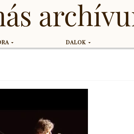
más archív
KORA
DALOK