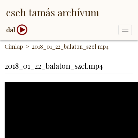
Ugrás
cseh tamás archívum
a
tartalomra
dal
Togg
navi
Címlap
2018_01_22_balaton_szel.mp4
2018_01_22_balaton_szel.mp4
2018_01_22_balaton_szel.mp4