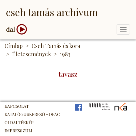
Ugrás
cseh tamás archívum
a
tartalomra
dal
Togg
navi
Címlap
Cseh Tamás és kora
Életesemények
1983.
tavasz
KAPCSOLAT
FB
PIM
NK
KATALÓGUSKERESŐ - OPAC
OLDALTÉRKÉP
IMPRESSZUM