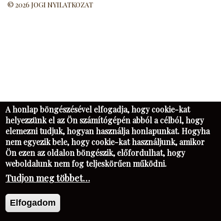
© 2026 JOGI NYILATKOZAT
A honlap böngészésével elfogadja, hogy cookie-kat
helyezzünk el az Ön számítógépén abból a célból, hogy
elemezni tudjuk, hogyan használja honlapunkat. Hogyha
nem egyezik bele, hogy cookie-kat használjunk, amikor
Ön ezen az oldalon böngészik, előfordulhat, hogy
weboldalunk nem fog teljeskörűen működni.
Tudjon meg többet…
Elfogadom