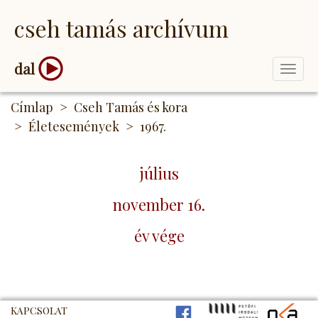
Ugrás
cseh tamás archívum
a
tartalomra
dal
Togg
navi
Címlap
Cseh Tamás és kora
Életesemények
1967.
július
november 16.
év vége
KAPCSOLAT
FB
PIM
NK