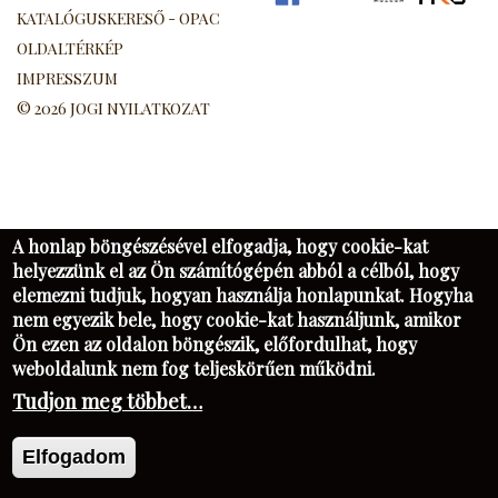
KATALÓGUSKERESŐ - OPAC
OLDALTÉRKÉP
IMPRESSZUM
© 2026 JOGI NYILATKOZAT
A honlap böngészésével elfogadja, hogy cookie-kat
helyezzünk el az Ön számítógépén abból a célból, hogy
elemezni tudjuk, hogyan használja honlapunkat. Hogyha
nem egyezik bele, hogy cookie-kat használjunk, amikor
Ön ezen az oldalon böngészik, előfordulhat, hogy
weboldalunk nem fog teljeskörűen működni.
Tudjon meg többet…
Elfogadom