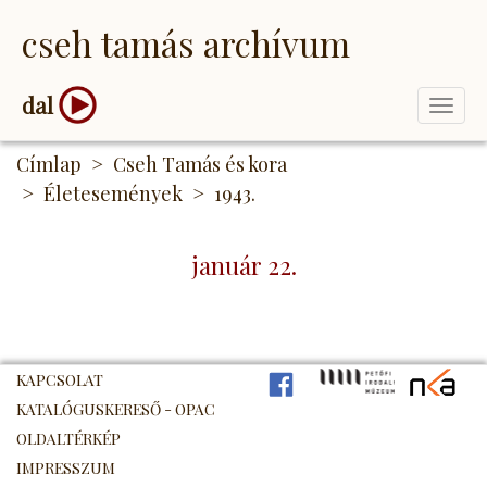
Ugrás
cseh tamás archívum
a
tartalomra
dal
Togg
navi
Címlap
Cseh Tamás és kora
Életesemények
1943.
január 22.
KAPCSOLAT
FB
PIM
NK
KATALÓGUSKERESŐ - OPAC
OLDALTÉRKÉP
IMPRESSZUM