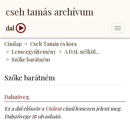
Ugrás
cseh tamás archívum
a
tartalomra
dal
Togg
navi
Címlap
Cseh Tamás és kora
Lemezgyűjtemény
A DAL nélkül...
Szőke barátném
Szőke barátném
Dalszöveg
Ez a dal először a
Utóirat
című lemezen jelent meg.
Dalszövege
itt
olvasható.