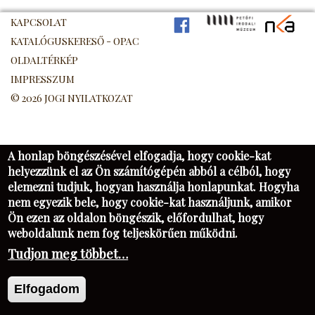
KAPCSOLAT
FB
PIM
NK
KATALÓGUSKERESŐ - OPAC
OLDALTÉRKÉP
IMPRESSZUM
© 2026 JOGI NYILATKOZAT
A honlap böngészésével elfogadja, hogy cookie-kat
helyezzünk el az Ön számítógépén abból a célból, hogy
elemezni tudjuk, hogyan használja honlapunkat. Hogyha
nem egyezik bele, hogy cookie-kat használjunk, amikor
Ön ezen az oldalon böngészik, előfordulhat, hogy
weboldalunk nem fog teljeskörűen működni.
Tudjon meg többet…
Elfogadom