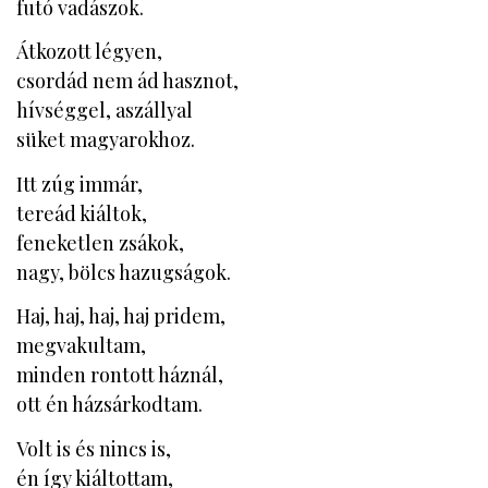
futó vadászok.
Átkozott légyen,
csordád nem ád hasznot,
hívséggel, aszállyal
süket magyarokhoz.
Itt zúg immár,
tereád kiáltok,
feneketlen zsákok,
nagy, bölcs hazugságok.
Haj, haj, haj, haj pridem,
megvakultam,
minden rontott háznál,
ott én házsárkodtam.
Volt is és nincs is,
én így kiáltottam,