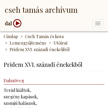
Ugrás
cseh tamás archívum
a
tartalomra
dal
Togg
navi
Címlap
Cseh Tamás és kora
Lemezgyűjtemény
Utóirat
Pridem XVI. századi énekekből
Pridem XVI. századi énekekből
Dalszöveg
Terád kiáltok,
szegény kapások,
szomjú halászok,