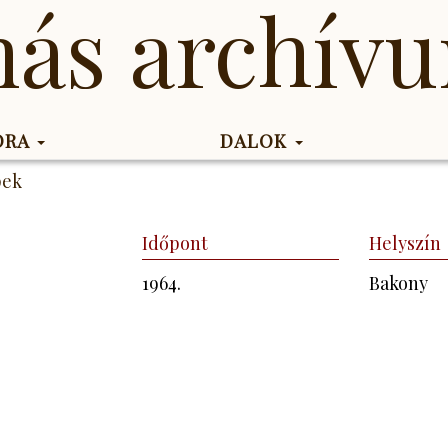
más archív
KORA
DALOK
pek
Időpont
Helyszín
1964.
Bakony