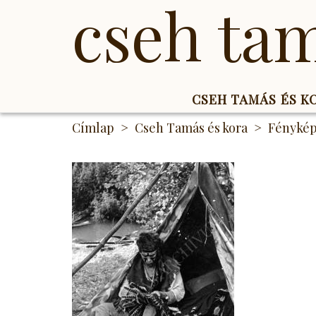
cseh ta
CSEH TAMÁS ÉS 
Ugrás
Címlap
Cseh Tamás és kora
Fényké
a
tartalomra