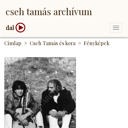
Ugrás
cseh tamás archívum
a
tartalomra
dal
Togg
navi
Címlap
Cseh Tamás és kora
Fényképek