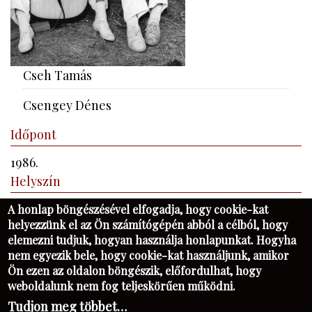
Cseh Tamás
Csengey Dénes
Időpont
1986.
Helyszín
Öskü
A honlap böngészésével elfogadja, hogy cookie-kat
helyezzünk el az Ön számítógépén abból a célból, hogy
​Kőbányai János felvétele
elemezni tudjuk, hogyan használja honlapunkat. Hogyha
nem egyezik bele, hogy cookie-kat használjunk, amikor
Ön ezen az oldalon böngészik, előfordulhat, hogy
KAPCSOLAT
FB
PIM
NK
weboldalunk nem fog teljeskörűen működni.
KATALÓGUSKERESŐ - OPAC
Tudjon meg többet…