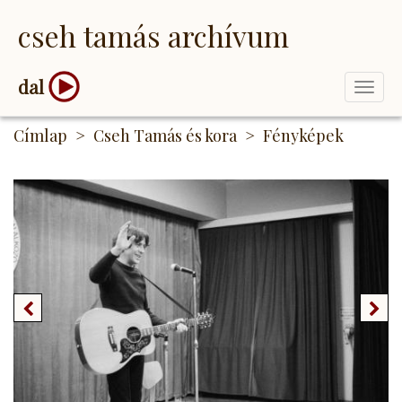
Ugrás
cseh tamás archívum
a
tartalomra
dal
Togg
navi
Címlap
Cseh Tamás és kora
Fényképek