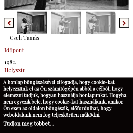
Cseh Tamás
Időpont
1982.
Helyszín
Apáczai Csere János Tanítóképző Főiskola, Győr
A honlap böngészésével elfogadja, hogy cookie-kat
helyezzünk el az Ön számítógépén abból a célból, hogy
Asbóth Imre felvételei
elemezni tudjuk, hogyan használja honlapunkat. Hogyha
nem egyezik bele, hogy cookie-kat használjunk, amikor
Ön ezen az oldalon böngészik, előfordulhat, hogy
KAPCSOLAT
FB
PIM
NK
weboldalunk nem fog teljeskörűen működni.
KATALÓGUSKERESŐ - OPAC
Tudjon meg többet…
OLDALTÉRKÉP