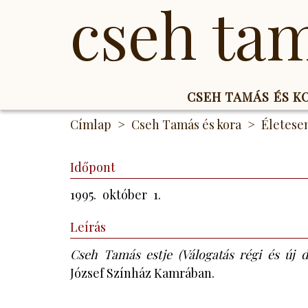
cseh ta
CSEH TAMÁS ÉS 
Ugrás
Címlap
Cseh Tamás és kora
Életes
a
tartalomra
Időpont
1995.
október
1.
Leírás
Cseh Tamás estje (Válogatás régi és új d
József Színház Kamrában.