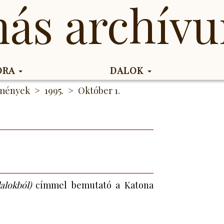
más archív
KORA
DALOK
emények
1995.
Október 1.
alokból)
címmel bemutató a Katona