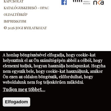
KAPCSOLAT
FB
PIM
NK
KATALÓGUSKERESŐ - OPAC
OLDALTÉRKÉP
IMPRESSZUM
© 2026 JOGI NYILATKOZAT
A honlap böngészésével elfogadja, hogy cookie-kat
helyezzünk el az Ön számítógépén abból a célból, hogy
elemezni tudjuk, hogyan használja honlapunkat. Hogyha
nem egyezik bele, hogy cookie-kat használjunk, amikor
Ön ezen az oldalon böngészik, előfordulhat, hogy
weboldalunk nem fog teljeskörűen működni.
Tudjon meg többet…
Elfogadom