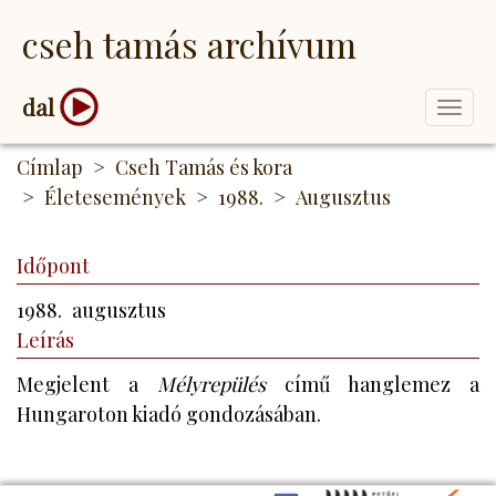
Ugrás
cseh tamás archívum
a
tartalomra
dal
Togg
navi
Címlap
Cseh Tamás és kora
Életesemények
1988.
Augusztus
Időpont
1988.
augusztus
Leírás
Megjelent a
Mélyrepülés
című hanglemez a
Hungaroton kiadó gondozásában.