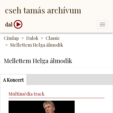
Ugrás
cseh tamás archívum
a
tartalomra
dal
Togg
navi
Címlap
Dalok
Classic
Mellettem Helga álmodik
Mellettem Helga álmodik
Tabgroup
A Koncert
Multimédia track