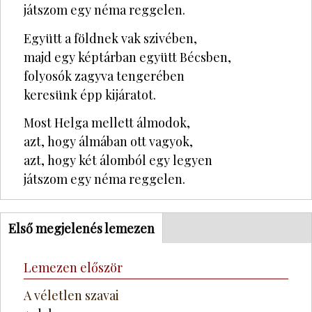
játszom egy néma reggelen.
Együtt a földnek vak szivében,
majd egy képtárban együtt Bécsben,
folyosók zagyva tengerében
keresünk épp kijáratot.
Most Helga mellett álmodok,
azt, hogy álmában ott vagyok,
azt, hogy két álomból egy legyen
játszom egy néma reggelen.
Tabgroup_3
Első megjelenés lemezen
(aktív
fül)
Lemezen először
A véletlen szavai