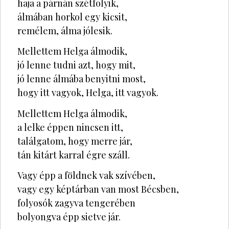
haja a párnán szétfolyik,
álmában horkol egy kicsit,
remélem, álma jólesik.
Mellettem Helga álmodik,
jó lenne tudni azt, hogy mit,
jó lenne álmába benyitni most,
hogy itt vagyok, Helga, itt vagyok.
Mellettem Helga álmodik,
a lelke éppen nincsen itt,
találgatom, hogy merre jár,
tán kitárt karral égre száll.
Vagy épp a földnek vak szívében,
vagy egy képtárban van most Bécsben,
folyosók zagyva tengerében
bolyongva épp sietve jár.