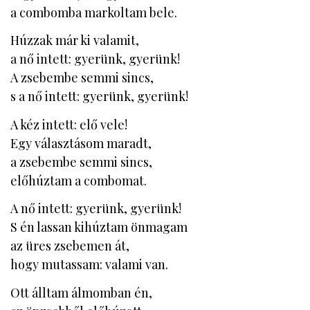
a combomba markoltam bele.
Húzzak már ki valamit,
a nő intett: gyerünk, gyerünk!
A zsebembe semmi sincs,
s a nő intett: gyerünk, gyerünk!
A kéz intett: elő vele!
Egy választásom maradt,
a zsebembe semmi sincs,
előhúztam a combomat.
A nő intett: gyerünk, gyerünk!
S én lassan kihúztam önmagam
az üres zsebemen át,
hogy mutassam: valami van.
Ott álltam álmomban én,