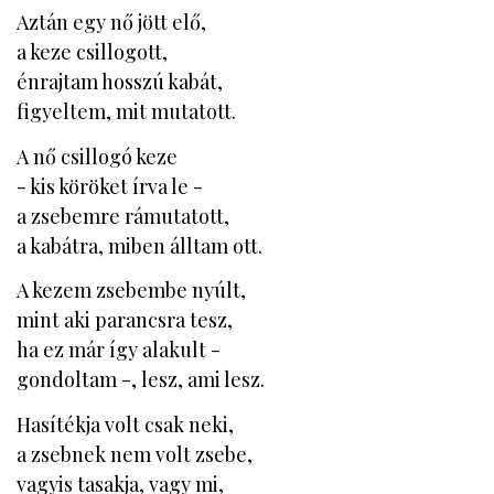
Aztán egy nő jött elő,
a keze csillogott,
énrajtam hosszú kabát,
figyeltem, mit mutatott.
A nő csillogó keze
- kis köröket írva le -
a zsebemre rámutatott,
a kabátra, miben álltam ott.
A kezem zsebembe nyúlt,
mint aki parancsra tesz,
ha ez már így alakult -
gondoltam -, lesz, ami lesz.
Hasítékja volt csak neki,
a zsebnek nem volt zsebe,
vagyis tasakja, vagy mi,