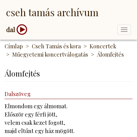
Ugrás
cseh tamás archívum
a
tartalomra
dal
Togg
navi
Címlap
Cseh Tamás és kora
Koncertek
Műegyetemi koncertválogatás
Álomfejtés
Álomfejtés
Dalszöveg
Elmondom egy álmomat.
Először egy férfi jött,
velem csak kezet fogott,
majd eltűnt egy ház mögött.