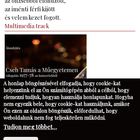
az önzsebből előhúzott,
az iménti férfi kijött
és velem kezet fogott.
Multimedia track
A honlap böngészésével elfogadja, hogy cookie-kat
helyezzünk el az Ön számítógépén abból a célból, hogy
elemezni tudjuk, hogyan használja honlapunkat. Hogyha
nem egyezik bele, hogy cookie-kat használjunk, amikor
Ön ezen az oldalon böngészik, előfordulhat, hogy
KAPCSOLAT
FB
PIM
NK
weboldalunk nem fog teljeskörűen működni.
KATALÓGUSKERESŐ - OPAC
Tudjon meg többet…
OLDALTÉRKÉP