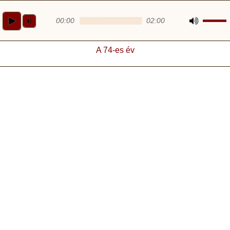
Ugrás
a
00:00
02:00
tartalomra
A 74-es év